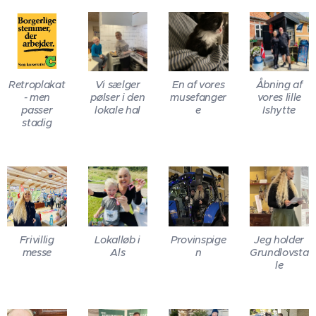
Retroplakat
Vi sælger
En af vores
Åbning af
- men
pølser i den
musefanger
vores lille
passer
lokale hal
e
Ishytte
stadig
Frivillig
Lokalløb i
Provinspige
Jeg holder
messe
Als
n
Grundlovsta
le