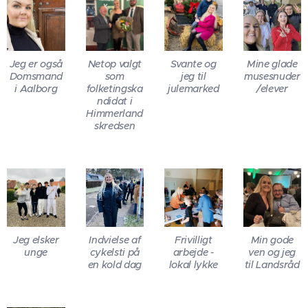
Jeg er også
Netop valgt
Svante og
Mine glade
Domsmand
som
jeg til
musesnuder
i Aalborg
folketingska
julemarked
/elever
ndidat i
Himmerland
skredsen
Jeg elsker
Indvielse af
Frivilligt
Min gode
unge
cykelsti på
arbejde -
ven og jeg
en kold dag
lokal lykke
til Landsråd