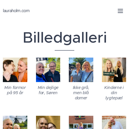
lauraholm.com
Billedgalleri
Min farmor
Min dejlige
Ikke grå,
Kinderne i
på 95 år
far, Søren
men blå
din
damer
lygtepæl