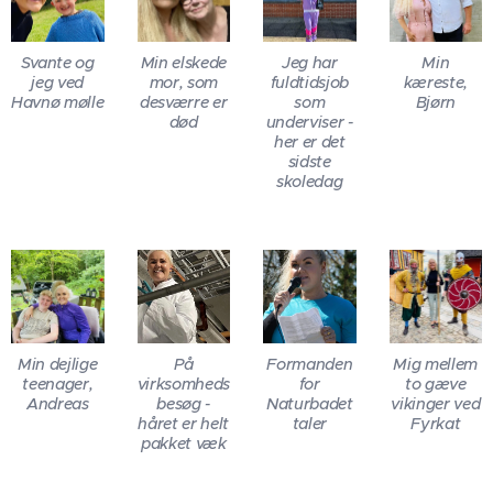
Svante og
Min elskede
Jeg har
Min
jeg ved
mor, som
fuldtidsjob
kæreste,
Havnø mølle
desværre er
som
Bjørn
død
underviser -
her er det
sidste
skoledag
Min dejlige
På
Formanden
Mig mellem
teenager,
virksomheds
for
to gæve
Andreas
besøg -
Naturbadet
vikinger ved
håret er helt
taler
Fyrkat
pakket væk