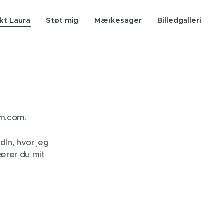
kt Laura
Støt mig
Mærkesager
Billedgalleri
olm.com.
In, hvor jeg
lærer du mit