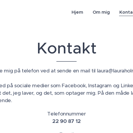
Hjem
Om mig
Konta
Kontakt
e mig på telefon ved at sende en mail til laura@laurah
ed på sociale medier som Facebook, Instagram og Linked
t det, jeg laver, og det, som optager mig. På den måde 
ende.
Telefonnummer
22 90 87 12